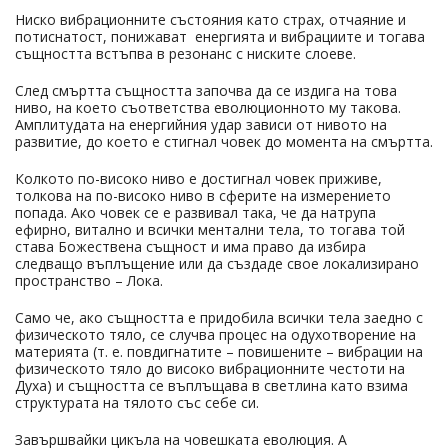
Ниско вибрационните състояния като страх, отчаяние и
потиснатост, понижават енергията и вибрациите и тогава
същността встъпва в резонанс с ниските слоеве.
След смъртта същността започва да се издига на това
ниво, на което съответства еволюционното му такова.
Амплитудата на енергийния удар зависи от нивото на
развитие, до което е стигнал човек до момента на смъртта.
Колкото по-високо ниво е достигнал човек приживе,
толкова на по-високо ниво в сферите на измерението
попада. Ако човек се е развивал така, че да натрупа
ефирно, витално и всички ментални тела, то тогава той
става Божествена същност и има право да избира
следващо въплъщение или да създаде свое локализирано
пространство – Лока.
Само че, ако същността е придобила всички тела заедно с
физическото тяло, се случва процес на одухотворение на
материята (т. е. повдигнатите – повишените – вибрации на
физическото тяло до високо вибрационните честоти на
Духа) и същността се въплъщава в светлина като взима
структурата на тялото със себе си.
Завършвайки цикъла на човешката еволюция. А