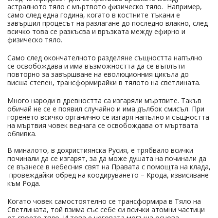
астралното тяло с мъртвото физическо тяло. Например,
само след една година, когато в костните тъкани е
завършил процесът на разлагане до последно влакно, след
всичко това се разкъсва и връзката между ефирно и
физическо тяло.
Само след окончателното разделяне същността напълно
се освобождава и има възможността да се въплъти
повторно за завършване на еволюционния цикъла до
висша степен, трансформирайки в тялото на светлината.
Много народи в древността са изгаряли мъртвите. Такъв
обичай не се е появил случайно и има дълбок смисъл. При
горенето всичко органично се изгаря напълно и същността
на мъртвия човек веднага се освобождава от мъртвата
обвивка.
В миналото, в дохристиянска Русия, е трябвало всички
починали да се изгарят, за да може душата на починали да
се възнесе в небесния свят на Правата с помощта на клада,
провеждайки обред на коодируването – Крода, извисяване
към Рода.
Когато човек самостоятелно се трансформира в Тяло на
Светлината, той взима със себе си всички атомни частици
от своето тяло. И това е неговата могъща основа,