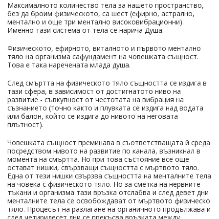
Максималното количество тела за нашето пространство,
без да броим физическото, са шест (ефирно, астрално,
ментално и още три ментално високовибрационни).
Именно тази система от тела се нарича Душа.
Физическото, ефирното, виталното и първото ментално
тяло на организма сафундамент на човешката същност.
Това е така наречената млада душа.
След смъртта на физическото тяло същността се издига в
тази сфера, в зависимост от достигнатото ниво на
развитие - съвкупност от честотата на вибрация на
съзнанието (точно както и плувката се издига над водата
или балон, който се издига до нивото на неговата
плътност).
Човешката същност преминава в съответстващата й среда
посредством нивото на развитие по канала, възникнал в
момента на смъртта. Но при това състояние все още
остават нишки, свързващи същността с мъртвото тяло.
Една от тези нишки свързва същността на менталните тела
на човека с физическото тяло. Но за сметка на нервните
тъкани и организма тази връзка отслабва и след девет дни
менталните тела се освобождават от мъртвото физическо
тяло. Процесът на разлагане на органичното продължава и
след четиридесет дни се прекъсва връзката между