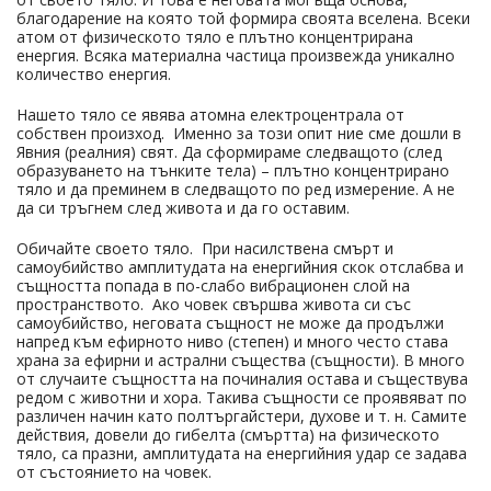
благодарение на която той формира своята вселена. Всеки
атом от физическото тяло е плътно концентрирана
енергия. Всяка материална частица произвежда уникално
количество енергия.
Нашето тяло се явява атомна електроцентрала от
собствен произход. Именно за този опит ние сме дошли в
Явния (реалния) свят. Да сформираме следващото (след
образуването на тънките тела) – плътно концентрирано
тяло и да преминем в следващото по ред измерение. А не
да си тръгнем след живота и да го оставим.
Обичайте своето тяло. При насилствена смърт и
самоубийство амплитудата на енергийния скок отслабва и
същността попада в по-слабо вибрационен слой на
пространството. Ако човек свършва живота си със
самоубийство, неговата същност не може да продължи
напред към ефирното ниво (степен) и много често става
храна за ефирни и астрални същества (същности). В много
от случаите същността на починалия остава и съществува
редом с животни и хора. Такива същности се проявяват по
различен начин като полтъргайстери, духове и т. н. Самите
действия, довели до гибелта (смъртта) на физическото
тяло, са празни, амплитудата на енергийния удар се задава
от състоянието на човек.