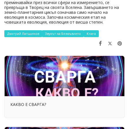
преминавайки през всички сфери на измерението, се
превръща в Творец на своята Вселена. Завършването на
земно-планетарния цикъл означава само начало на
еволюция в космоса. Започва космическия етап на
човешката еволюция, еволюция от висша степен.
Дмитрий Лапшинов
Звукът на Безмъвието
Книга
КАКВО Е СВАРГА?