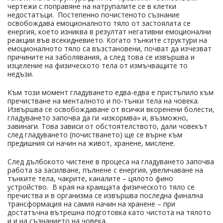
чертежи с поправяне на натрупалите се в клетки
недостатъци. Постепенно почистеното съзнание
освобождава емоционалното тяло от застоялата се
енергия, което изниква в резултат негативни емоционални
реакции във всекидневието. Когато тънките структури на
емоционалното тяло са възстановени, почват да изчезват
причините на заболявания, а след това се извършва и
изцеление на физическото тела от измъчващите то
недъзи.
Към този момент гладуването едва-едва е пристъпило към
пречистване на менталното и по-тънки тела на човека.
Извършва се освобождаване от всички вкоренени болести,
гладуването започва да ги «изкормва» и, възможно,
завинаги. Това зависи от обстоятелството, дали човекът
след гладуването (почистването) ще се върне към
предишния си начин на живот, хранене, мислене.
След дълбокото чистене в процеса на гладуването започва
работа за засилване, пълнене с енергия, увеличаване на
тънките тела, чакрите, каналите – цялото фино
устройство. В края на краищата физическото тяло се
пречиства и в организма се извършва последна финална
трансформация на самия начин на хранене – при
достатъчна вътрешна подготовка като чистота на тялото
и и на съзнанието на човека.