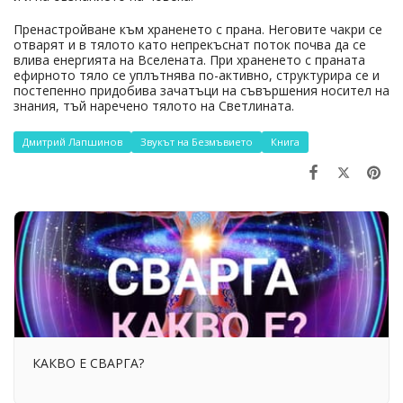
Пренастройване към храненето с прана. Неговите чакри се
отварят и в тялото като непрекъснат поток почва да се
влива енергията на Вселената. При храненето с праната
ефирното тяло се уплътнява по-активно, структурира се и
постепенно придобива зачатъци на съвършения носител на
знания, тъй наречено тялото на Светлината.
Дмитрий Лапшинов
Звукът на Безмъвието
Книга
КАКВО Е СВАРГА?