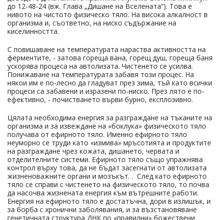
до 12-48-24 (вж. Глава „Дишане на Вселената“). Това е
нивото на чистото физическо тяло. На висока алкалност в
организма и, съответно, на ниско съдържание на
киселинността.
С повишаване на температурата нараства активността на
ферментите, - затова гореща вана, горещ душ, гореща баня
ускорява процеса на автолизата. Чистенето се усилва.
Понижаване на температурата забавя този процес. На
някои им е по-лесно да гладуват през зима, тъй като всички
процеси са забавени и изразени по-ниско. През лято е по-
ефективно, - почистването върви бурно, експлозивно.
Цялата необходима енергия за разграждане на тъканите на
организма и за извеждане на «боклука» физическото тяло
получава от ефирното тяло. Именно ефирното тяло
неуморно се труди като «измива» мръсотията и продуктите
на разграждане чрез кожата, дишането, червата и
отделителните системи. Ефирното тяло също упражнява
контрол върху това, да не бъдат засегнати от автолизата
жизненоважните органи и мозъкът. . След като ефирното
тяло се справи с чистенето на физическото тяло, то почва
да насочва жизнената енергия към вътрешните работи.
Енергия на ефирното тяло е достатъчна, дори в излишък, и
за борба с хронични заболявания, и за възстановяване
генетичната структура ДНК по «правилни» божествени