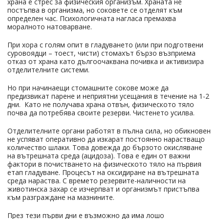
храна е стрес за физическия организъм. Храната не
постъпва в организма, но соковете се отделят към
определен час. Психологичната нагласа премахва
моралното натоварване.
При хора с голям опит в гладуването (или при подготвени
суровоядци – тоест, чисти) стомахът бързо възприема
отказ от храна като дългоочаквана почивка и активизира
отделителните системи.
Но при начинаещи стомашните сокове може да
предизвикат парене и неприятни усещания в течение на 1-2
дни. Като не получава храна отвън, физическото тяло
почва да потребява своите резерви. Чистенето усилва.
Отделителните органи работят в пълна сила, но обикновен
не успяват оперативно да изкарат постоянно нарастващо
количество шлаки. Това довежда до бързото окисляване
на вътрешната среда (ацидоза). Това е един от важни
фактори в почистването на физическото тяло на първия
етап гладуване. Процесът на оксидиране на вътрешната
среда нараства. С времето резервите-наличности на
животинска захар се изчерпват и организмът пристъпва
към разграждане на мазнините.
През тези първи дни е възможно да има лошо