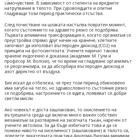
самочувствие. В зависимост от степента на вредните
натрупвания в тялото. При суровоядците и опитни
гладуващи този период практически отсъства.
След почистване на шлаката настъпва повратен момент,
когато състоянието на здравето рязко се подобрява.
Първата алхимична трансформация е, когато организъм се
преустройва спрямо друг начин на хранене, клетките
започват да използват въглероден диоксид (СО2) на
принципа на фотосинтезата. Учените наричат такова
хранене ендогенно и доказаха (академик М. Гули и
професор М. Волски), че по време на гладуване организмът
се реорганизира, за да абсорбира въглероден диоксид и
азот директно от въздуха.
Бих искал да отбележа, че през този период обикновено
има загуба на тегло, но здравословното състояние рязко
се подобрява, настроението се вдига, появяват се добри
светли мисли.
Ако човекът е доста зашлакован, то окислението на
вътрешната среда ще включи много важен собствен
механизъм за разтваряне на засегната тъкан, наречен от
учените автолиза. За да бъде избегнато това и да се
понижи нивото на киселинност (зашлаковане) в тялото си,
доведете дихателната практика Анулома-Вилома минимум