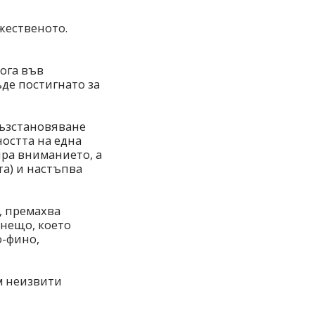
жественото.
ога във
де постигнато за
възстановяване
ността на една
ира вниманието, а
та) и настъпва
, премахва
 нещо, което
о-фино,
м неизвити