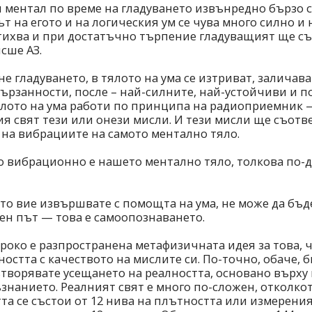
 ментал по време на гладуването извънредно бързо с
т на егото и на логическия ум се чува много силно и
тихва и при достатъчно търпение гладуващият ще съ
исше АЗ.
е гладуването, в тялото на ума се изтриват, заличав
вързанности, после – най-силните, най-устойчиви и 
лото на ума работи по принципа на радиоприемник —
я свят тези или онези мисли. И тези мисли ще съотв
на вибрациите на самото ментално тяло.
о вибрационно е нашето ментално тяло, толкова по-д
то вие извършвате с помощта на ума, не може да бъд
ен път — това е самоопознаването.
роко е разпространена метафизичната идея за това, ч
остта с качеството на мислите си. По-точно, обаче, 
ътворявате усещането на реалността, основано върху 
знанието. Реалният свят е много по-сложен, отколко
та се състои от 12 нива на плътността или измерения