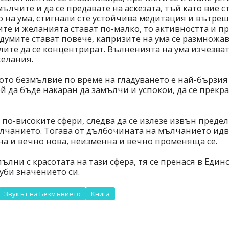
ълчите и да се предавате на аскезата, тъй като вие с
о на ума, стигнали сте устойчива медитация и вътреш
ите и желанията стават по-малко, то активността и 
 думите стават повече, капризите на ума се размножа
ите да се концентрират. Вълненията на ума изчезват,
желания.
ото безмълвие по време на гладуването е най-бързия 
ой да бъде накаран да замълчи и успокои, да се прек
т по-високите сфери, следва да се излезе извън предел
лчанието. Тогава от дълбочината на мълчанието идв
на и вечно нова, неизменна и вечно променяща се.
пълни с красотата на тази сфера, тя се пренася в Един
уби значението си.
Звукът на Безмъвието
Книга