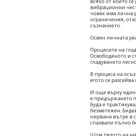
всяко от които се
вибрационни чест
човек има лична 
ограничения, отз
съзнанието.
Освен личната ре
Процесите на гла
Освободеното и с
гладуването лесн
В процеса на осъз
егото се разсейва
И още върху един
е придържането п
Буда е практикува
безметежен. Бидей
нирвана вътре в с
спазвали пълно б
Щом тялото на нис