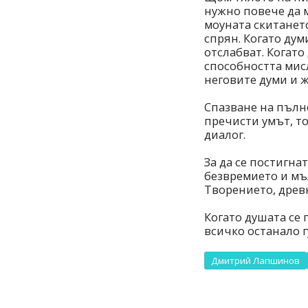
нужно повече да м
моуната скитанет
спрян. Когато дум
отслабват. Когато
способността мисл
неговите думи и 
Спазване на пълн
пречисти умът, т
диалог.
За да се постигна
безвремието и мъ
Творението, древ
Когато душата се 
всичко останало г
Дмитрий Лапшинов