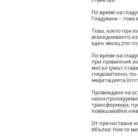
По време на глад
Гладуване – това 
Това, което при 
всекидневието из
един месец (по-точ
По време на глад
при правилния изх
мисъл (умът става
следователно, по-
медитацията (отс
Провеждане на ос
неконтролируемите
трансформира, пр
повишавайки нив
От пречистване и
ябълки. Ние го ми