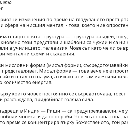
вието
ов
ериозни изменения по време на гладуването претърп
и сфера на нисшия ментал, - това, което ние опросте
има също своята структура — структура на идеи, пре
икновено тези представи и шаблони са чужди и са ни
ели в училището, телевизия. Човекът като че ли се вр
ви ментални схеми и съждения.
зи мисловни форми (мисъл форми), съсредоточавайки
е представляват. Мисъл форма — това вече не е прост
айки в тялото на ума, а някаква си там идея или жел
о количество енергия.
рху които човек постоянно се съсредоточава, тоест т
и разсъждава, придобиват голяма сила.
мъдреци в Индия — Риши — са предупреждавали, че 
свободи човека, и да го пороби. Човекът става това, за
ото време се концентрира върху Божественото, той р