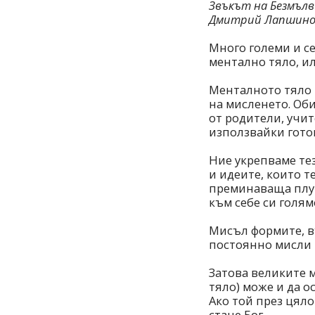
Звъкът на Безмъл
Дмитрий Лапшин
Много големи и с
ментално тяло, ил
Менталното тяло 
на мисленето. Об
от родители, учит
използвайки гото
Ние укрепваме те
и идеите, които т
преминаваща плув
към себе си голям
Мисъл формите, въ
постоянно мисли 
Затова великите 
тяло) може и да о
Ако той през цял
стане Бог.