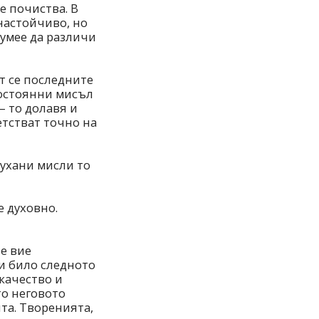
е почиства. В
 настойчиво, но
умее да различи
ат се последните
постоянни мисъл
 то долавя и
етстват точно на
ухани мисли то
е духовно.
е вие
би било следното
качество и
то неговото
та. Творенията,