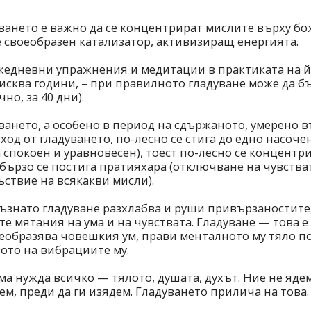
уването е важно да се концентрират мислите върху бо
е своеобразен катализатор, активизиращ енергията.
ежедневни упражнения и медитации в практиката на й
исква години, – при правилното гладуване може да бъ
но, за 40 дни).
уването, а особено в период на сдържаното, умерено 
од от гладуването, по-лесно се стига до едно насоче
 спокоен и уравновесен), тоест по-лесно се концентр
бързо се постига пратияхара (отключване на чувства
ъствие на всякакви мисли).
ъзнато гладуване разхлабва и руши привързаностите
 мятания на ума и на чувствата. Гладуване — това е
еобразява човешкия ум, прави менталното му тяло п
ото на вибрациите му.
ма нужда всичко — тялото, душата, духът. Ние не яде
ем, преди да ги изядем. Гладуването прилича на това.