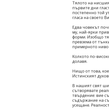
Тялото на нисшия
първите дни гласъ
постепенно той у
гласа на своето В
Едва човекът почн
му, най-ярки при
форми. Изобщо тя
превзема от тънки
примерното ниво 
Колкото по-висок
долавя.
Нищо от това, кое
Истинският духов
В нашият свят ши
сътворявате реалн
твърдение: вие с
съдържание на съ
усещане. Реалност