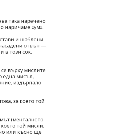
ява така наречено
но наричаме «ум».
дстави и шаблони
 насадени отвън —
и в този сок,
 се върху мислите
о една мисъл,
ание, издърпало
ова, за което той
умът (менталното
 което той мисли.
ано или късно ще