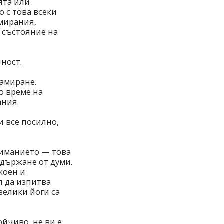
ята или
 с това всеки
амирания,
 състояние на
ност.
амиране.
о време на
ания.
и все посилно,
ниманието — това
държане от думи.
коен и
л да изпитва
 велики йоги са
ойчиво, не ви е