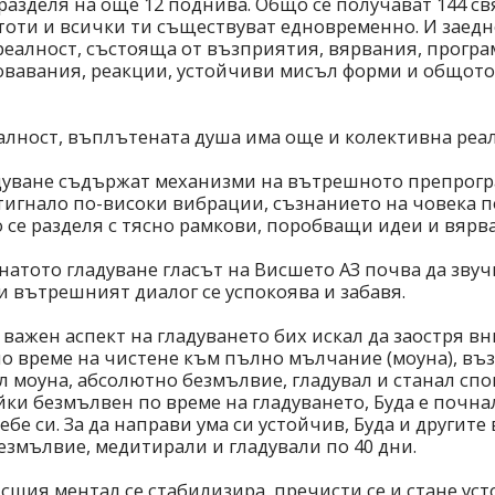
 разделя на още 12 поднива. Общо се получават 144 св
оти и всички ти съществуват едновременно. И заедно
реалност, състояща от възприятия, вярвания, прогр
овавания, реакции, устойчиви мисъл форми и общото
алност, въплътената душа има още и колективна реал
дуване съдържат механизми на вътрешното препрогр
тигнало по-високи вибрации, съзнанието на човека п
о се разделя с тясно рамкови, поробващи идеи и вярв
натото гладуване гласът на Висшето АЗ почва да звуч
 и вътрешният диалог се успокоява и забавя.
 важен аспект на гладуването бих искал да заостря в
о време на чистене към пълно мълчание (моуна), въз
л моуна, абсолютно безмълвие, гладувал и станал спо
ки безмълвен по време на гладуването, Буда е почна
ебе си. За да направи ума си устойчив, Буда и другите
езмълвие, медитирали и гладували по 40 дни.
шия ментал се стабилизира, пречисти се и стане уст