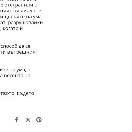
те отстранили с
ният ви диалог е
прищевките на ума
ват, разрушавайки
 когато и
способ да се
рати вътрешният
ите на ума, в
а песента на
ството, където