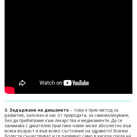
3. Задържане на дишането
– това е пряк метод за
развитие, заложен в нас от природата, за самоизлекуване,
без да прибягваме към лекарства и медикаменти. Да се
занимава с дихателни практики човек може абсолютно във
всяка възраст и във всяко състояние на здравето! Всички
болести съществуват и се развиват само в кисела среда на