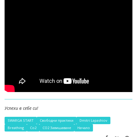
Успехи в себе си!
SWARGA START
Свободни практики
Dmitri Lapashiov
Breathing
Co2
СО2 Завишаване
Начало