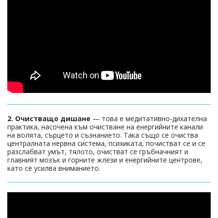
2. Очистващо дишане
— това е медитативно-дихателна
практика, насочена към очистване на енергийните канали
на волята, сърцето и съзнанието. Така също се очиства
централната нервна система, психиката, почистват се и се
разслабват умът, тялото, очистват се гръбначният и
главният мозък и горните жлези и енергийните центрове,
като се усилва вниманието.