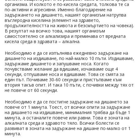
организма. И колкото е по-кисела средата, толкова те са
по-активни и агресивни. Именно благодарение на
задържането на дишането, нашият организъм натрупва
въглеродна киселина (елемент на здравето,
продължителността на живота и безсмъртието на човека).
В резултат на всичко това, нашият организъм
самостоятелно се алкализира и преминава от вредната
кисела среда в здравата – алкална.
Необходимо е да се изпълнява ежедневно задържане на
дишането на издишване, по най-малко 10 пъти. Издишваме,
задържаме дишането и запушваме носа. Когато
почувстваме желание да вдишаме, изчакваме още 4
секунди, отпушваме носа и вдишваме. Това се смята за
един път. Почиваме 30-60 секунди и пристъпваме към
втория такъв опит. И така 10 пъти, с почивки между тях от
не повече от 60 секунди.
Необходимо е да се постигне задържане на дишането за
повече от 1 минута. Тоест, от всички опити за задържане
на дишането на издишване, минималния трябва да бъде 1
минута, а останалите повече или равни. Това е зоната на
алкалната среда и здравото тяло. Всички болести се
развиват в зоната на задържане на дишане по-малко от 1
минута.