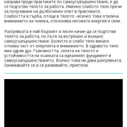
направи преди практиките по самоусъвършенстване, е да
се подготви тялото за работа. Именно слабото тяло пречи
за получаване на дълбочинен опит в практиките.
Слабостта в гърба, отоци в тялото –всичко това отвлича
вниманието на човека, отклонява неговата енергия и сили.
Разгрявката е най-бързият и лесен начин да се подготви
тялото за работа, по пътя за вътрешно и външно
самоусъвършенстване. Болното и слабо тяло винаги
отнема част от енергията и вниманието. В здравото тяло
има здрав дух. Гъвкавостта, силата на тялото и
устойчивостта на осанката са идеалният фундамент в
самоусъвършенстването. Всичко това ни дава разгрявката.
Занимавайте се и се развивайте, приятели.